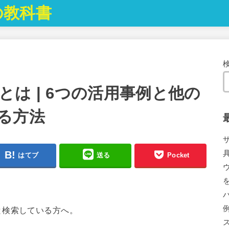
の教科書
は | 6つの活用事例と他の
る方法
はてブ
送る
Pocket
と検索している方へ。