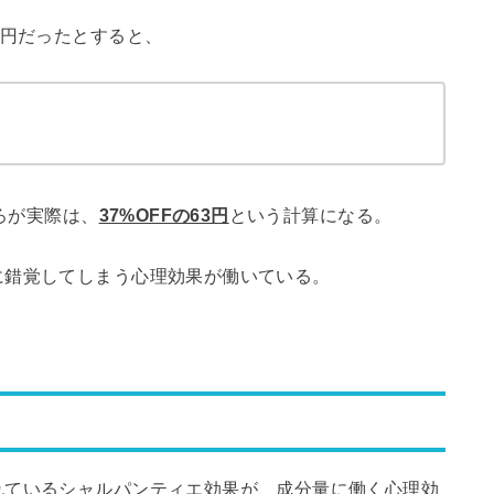
0円だったとすると、
ころが実際は、
37%OFFの63円
という計算になる。
に錯覚してしまう心理効果が働いている。
れているシャルパンティエ効果が、成分量に働く心理効